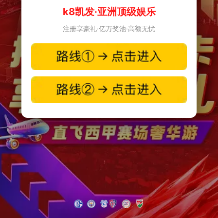
k8凯发·亚洲顶级娱乐
注册享豪礼·亿万奖池·高额无忧